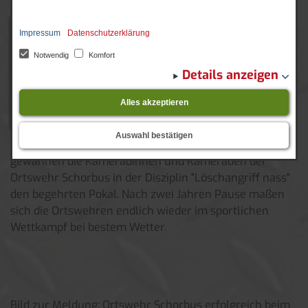
15.​05.​2022
Beim diesjährigen
Impressum
Datenschutzerklärung
Notwendig
Komfort
Details anzeigen
Alles akzeptieren
Auswahl bestätigen
Stadtleistungsvergleich der FF Stadt Drebkau
gewannen die Kameradinnen und Kameraden der
Ortswehr Schorbus in der Disziplin "Löschangriff nass"
den begehrten Pokal. Nach zwei Jahren Pause maßen
sich die Ortswehren endlich wieder im sportlichen
Wettkampf bei bestem Wetter.
Bild zur Meldung: Ortswehr Schorbus erfolgreich beim