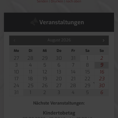
Senden
Drucken
nach oben
Veranstaltungen
August 2026
Mo
Di
Mi
Do
Fr
Sa
So
27
28
29
30
31
1
2
3
4
5
6
7
8
9
10
11
12
13
14
15
16
17
18
19
20
21
22
23
24
25
26
27
28
29
30
31
1
2
3
4
5
6
Nächste Veranstaltungen:
Kindertobetag